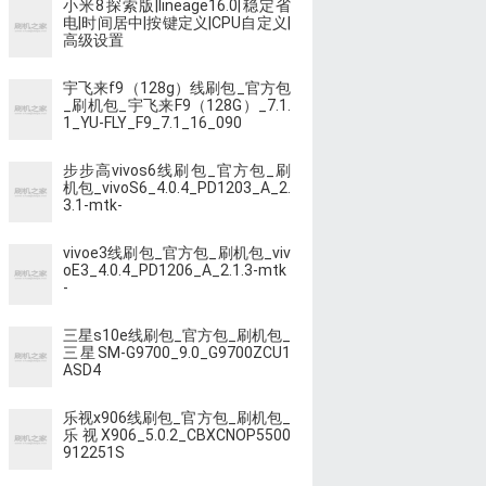
小米8探索版|lineage16.0|稳定省
电|时间居中|按键定义|CPU自定义|
高级设置
宇飞来f9（128g）线刷包_官方包
_刷机包_宇飞来F9（128G）_7.1.
1_YU-FLY_F9_7.1_16_090
步步高vivos6线刷包_官方包_刷
机包_vivoS6_4.0.4_PD1203_A_2.
3.1-mtk-
vivoe3线刷包_官方包_刷机包_viv
oE3_4.0.4_PD1206_A_2.1.3-mtk
-
三星s10e线刷包_官方包_刷机包_
三星SM-G9700_9.0_G9700ZCU1
ASD4
乐视x906线刷包_官方包_刷机包_
乐视X906_5.0.2_CBXCNOP5500
912251S