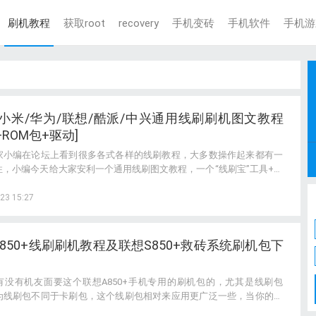
刷机教程
获取root
recovery
手机变砖
手机软件
手机游
/小米/华为/联想/酷派/中兴通用线刷刷机图文教程
+ROM包+驱动]
家小编在论坛上看到很多各式各样的线刷教程，大多数操作起来都有一
性，小编今天给大家安利一个通用线刷图文教程，一个“线刷宝”工具+一
，覆盖市面大部分热门手机的线刷刷机、手机救砖、手机ROOT，希望
到大家!
23 15:27
850+线刷刷机教程及联想S850+救砖系统刷机包下
有没有机友面要这个联想A850+手机专用的刷机包的，尤其是线刷包
为线刷包不同于卡刷包，这个线刷包相对来应用更广泛一些，当你的手
出问题的时候就需要用到这个线刷包了。