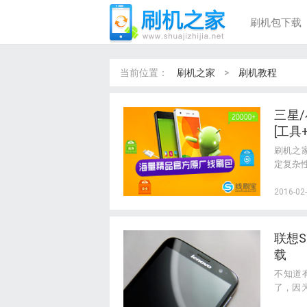
刷机包下载
当前位置：
刷机之家
>
刷机教程
三星
[工具
刷机之
定复杂
篇教程
可以帮助
2016-02-
联想S
载
不知道
了，因
机系统