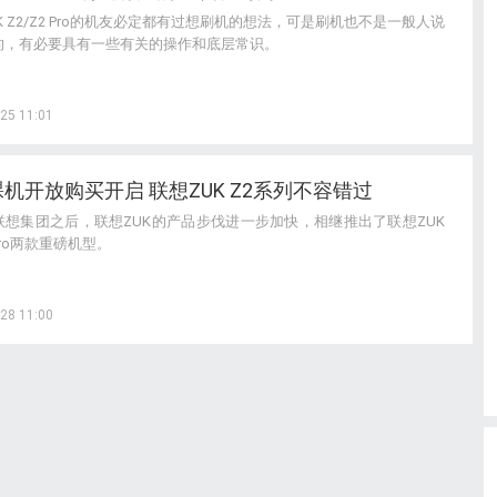
K Z2/Z2 Pro的机友必定都有过想刷机的想法，可是刷机也不是一般人说
的，有必要具有一些有关的操作和底层常识。
25 11:01
8裸机开放购买开启 联想ZUK Z2系列不容错过
联想集团之后，联想ZUK的产品步伐进一步加快，相继推出了联想ZUK
 Pro两款重磅机型。
28 11:00