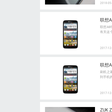
2018-05-
联想
联想A
有关这
么刷，
2017-12-
联想A
刷机之
到手机
2017-12-
ZUK