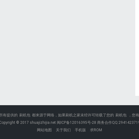
所有提供的
刷机包
都来源于网络，如果刷机之家未经许可转载了您的
刷机包
，您
Copyright © 2017 shuajizhijia.net 闽ICP备12016395号-28 商务合作QQ:294142371
网站地图
关于我们
手机版
求ROM