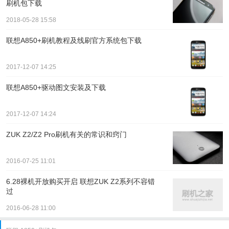
刷机包下载
2018-05-28 15:58
联想A850+刷机教程及线刷官方系统包下载
2017-12-07 14:25
联想A850+驱动图文安装及下载
2017-12-07 14:24
ZUK Z2/Z2 Pro刷机有关的常识和窍门
2016-07-25 11:01
6.28裸机开放购买开启 联想ZUK Z2系列不容错
过
2016-06-28 11:00